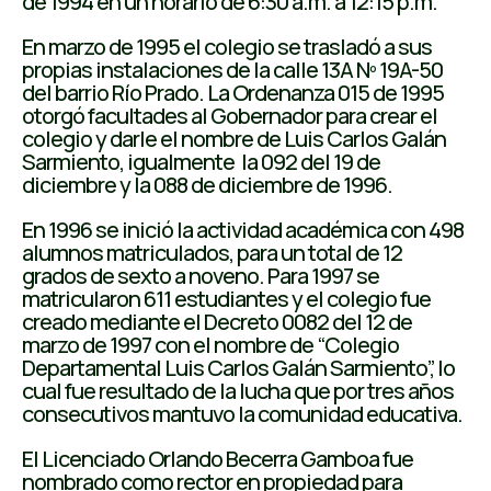
de 1994 en un horario de 6:30 a.m. a 12:15 p.m.
En marzo de 1995 el colegio se trasladó a sus
propias instalaciones de la calle 13A Nº 19A-50
del barrio Río Prado. La Ordenanza 015 de 1995
otorgó facultades al Gobernador para crear el
colegio y darle el nombre de Luis Carlos Galán
Sarmiento, igualmente la 092 del 19 de
diciembre y la 088 de diciembre de 1996.
En 1996 se inició la actividad académica con 498
alumnos matriculados, para un total de 12
grados de sexto a noveno. Para 1997 se
matricularon 611 estudiantes y el colegio fue
creado mediante el Decreto 0082 del 12 de
marzo de 1997 con el nombre de “Colegio
Departamental Luis Carlos Galán Sarmiento”, lo
cual fue resultado de la lucha que por tres años
consecutivos mantuvo la comunidad educativa.
El Licenciado Orlando Becerra Gamboa fue
nombrado como rector en propiedad para