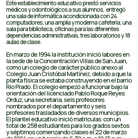
Este establecimiento educativo prestó servicios
médicos y odontológicos a sus alumnos, entregó
una sala de informática acondicionada con 24
computadores, una amplia y moderna cafetería, una
sala para biblioteca, oficinas para las diferentes
dependencias administrativas, tres laboratorios y 18
aulas de clase.
En marzo de 1994 la institución inició labores en
la sede de la Concentración Villas de San Juan,
como un colegio de carácter público anexo al
Colegio Juan Cristóbal Martínez, debido a que la
planta física se estaba construyendo en el barrio
Río Prado. El colegio empezó a funcionar bajo la
orientación del licenciado Pablo Roque Reyes
Orduz, una secretaria, seis profesores
nombrados por el departamento y seis
profesores trasladados de diversos municipios.
El plantel educativo inició matrículas con un
total de 258 estudiantes para los grados sextos
y séptimos comenzando clases el 22 de marzo