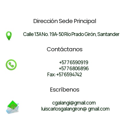
Dirección Sede Principal
Calle 13A No. 19A- 50 Río Prado Girón, Santander
Contáctanos
+57 7 6590919
+57 7 6806896
Fax: +57 6594742
Escríbenos
cgalangi@gmail.com
luiscarlosgalangiron@ gmail.com