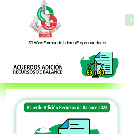
al
contenido
M
M
30 Años Formando Líderes Emprendedores