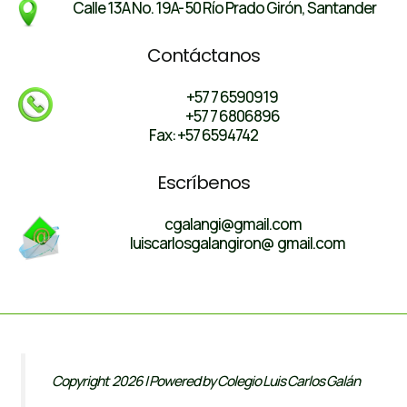
Calle 13A No. 19A- 50 Río Prado Girón, Santander
Contáctanos
+57 7 6590919
+57 7 6806896
Fax: +57 6594742
Escríbenos
cgalangi@gmail.com
luiscarlosgalangiron@ gmail.com
Copyright 2026 | Powered by Colegio Luis Carlos Galán