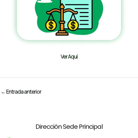
Ver Aquí
Navegación
←
Entrada anterior
de
entradas
Dirección Sede Principal