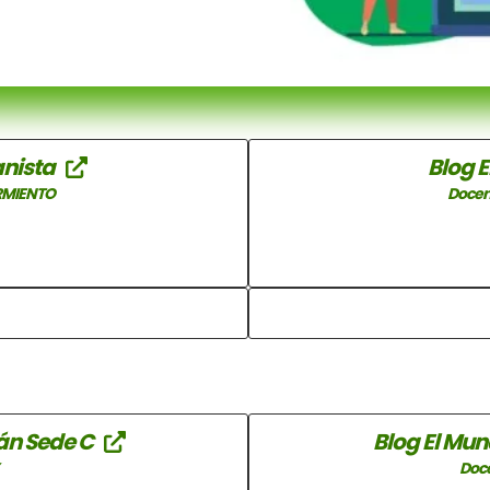
anista
Blog 
ARMIENTO
Docen
lán Sede C
Blog El Mu
Y
Doc