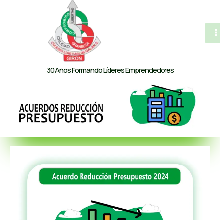
al
contenido
M
M
30 Años Formando Líderes Emprendedores