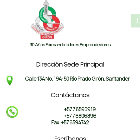
al
contenido
M
M
30 Años Formando Líderes Emprendedores
Dirección Sede Principal
Calle 13A No. 19A- 50 Río Prado Girón, Santander
Contáctanos
+57 7 6590919
+57 7 6806896
Fax: +57 6594742
Escríbenos