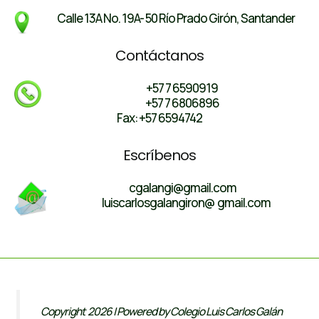
Calle 13A No. 19A- 50 Río Prado Girón, Santander
Contáctanos
+57 7 6590919
+57 7 6806896
Fax: +57 6594742
Escríbenos
cgalangi@gmail.com
luiscarlosgalangiron@ gmail.com
Copyright 2026 | Powered by Colegio Luis Carlos Galán