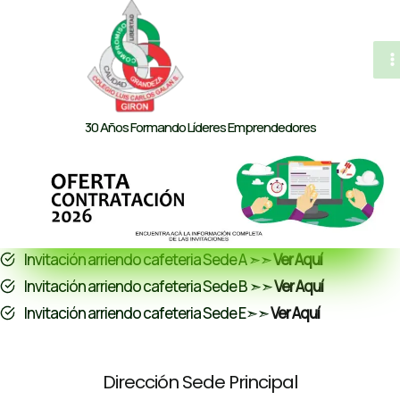
al
contenido
M
M
30 Años Formando Líderes Emprendedores
Invitación arriendo cafeteria Sede A ➣➣
Ver Aquí
Invitación arriendo cafeteria Sede B ➣➣
Ver Aquí
Invitación arriendo cafeteria Sede E➣➣
Ver Aquí
Dirección Sede Principal