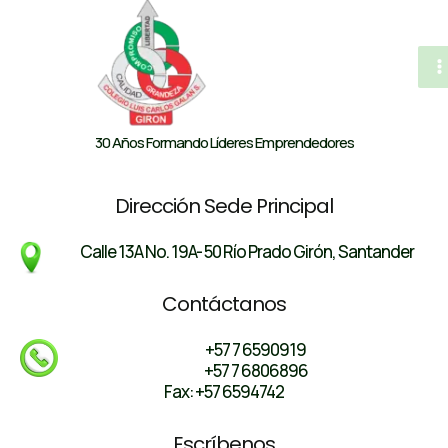
al
contenido
M
M
30 Años Formando Líderes Emprendedores
Dirección Sede Principal
Calle 13A No. 19A- 50 Río Prado Girón, Santander
Contáctanos
+57 7 6590919
+57 7 6806896
Fax: +57 6594742
Escríbenos