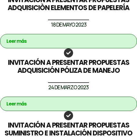
ADQUISICIÒN ELEMENTOS DE PAPELERÍA
18 DE MAYO 2023
Leer más
INVITACIÓN A PRESENTAR PROPUESTAS
ADQUISICIÓN PÓLIZA DE MANEJO
24 DE MARZO 2023
Leer más
INVITACIÓN A PRESENTAR PROPUESTAS
SUMINISTRO E INSTALACIÓN DISPOSITIVO