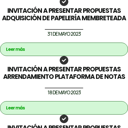
INVITACIÓN A PRESENTAR PROPUESTAS
ADQUISICIÓN DE PAPELERÍA MEMBRETEADA
31 DE MAYO 2023
Leer más
INVITACIÓN A PRESENTAR PROPUESTAS
ARRENDAMIENTO PLATAFORMA DE NOTAS
18 DE MAYO 2023
Leer más
INVITACIÓN A PRESENTAR PROPUESTAS