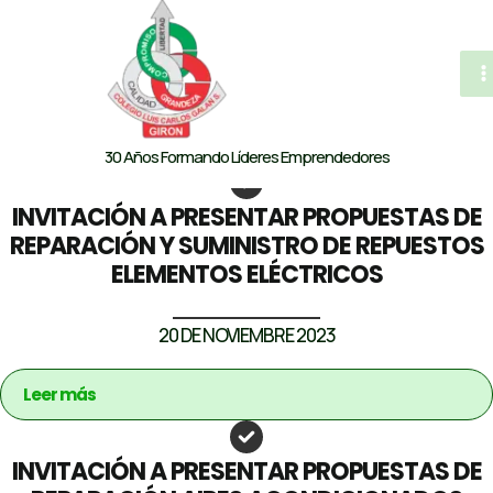
al
contenido
M
M
30 Años Formando Líderes Emprendedores
INVITACIÓN A PRESENTAR PROPUESTAS DE
REPARACIÓN Y SUMINISTRO DE REPUESTOS
ELEMENTOS ELÉCTRICOS
20 DE NOVIEMBRE 2023
Leer más
INVITACIÓN A PRESENTAR PROPUESTAS DE