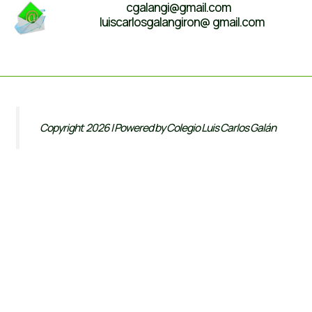
cgalangi@gmail.com
luiscarlosgalangiron@ gmail.com
Copyright 2026 | Powered by Colegio Luis Carlos Galán