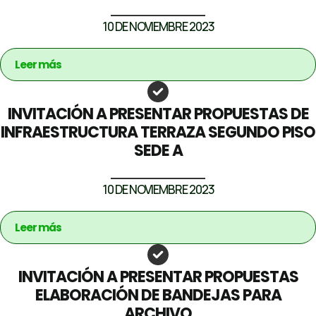
10 DE NOVIEMBRE 2023
Leer más
INVITACIÓN A PRESENTAR PROPUESTAS DE
INFRAESTRUCTURA TERRAZA SEGUNDO PISO
SEDE A
10 DE NOVIEMBRE 2023
Leer más
INVITACIÓN A PRESENTAR PROPUESTAS
ELABORACIÓN DE BANDEJAS PARA
ARCHIVO